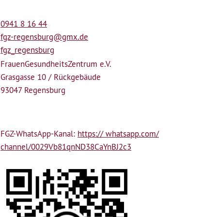
0941 8 16 44
fgz-regensburg@gmx.de
fgz_regensburg
Frauen­Gesundheits­Zentrum e.V.
Grasgasse 10 / Rückgebäude
93047 Regensburg
FGZ-WhatsApp-Kanal:
https:// whatsapp.com/
channel/0029Vb81qnND38CaYnBJ2c3