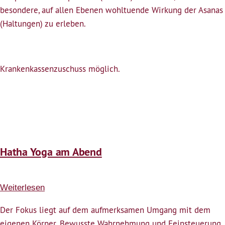
Abend
besondere, auf allen Ebenen wohltuende Wirkung der Asanas
(Haltungen) zu erleben.
Krankenkassenzuschuss möglich.
Hatha Yoga am Abend
Weiterlesen
über
Hatha
Der Fokus liegt auf dem aufmerksamen Umgang mit dem
Yoga
eigenen Körper. Bewusste Wahrnehmung und Feinsteuerung