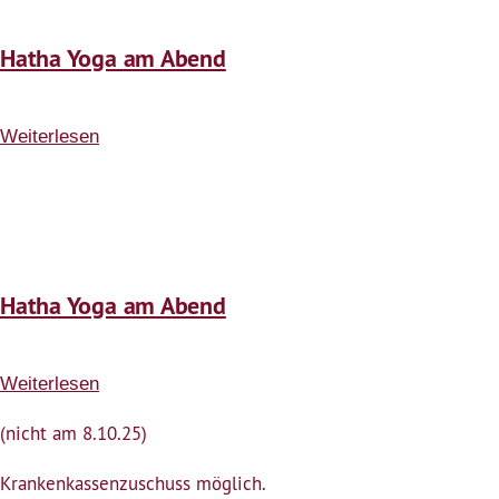
Hatha Yoga am Abend
Weiterlesen
über
Hatha
Yoga
am
Abend
Hatha Yoga am Abend
Weiterlesen
über
Hatha
(nicht am 8.10.25)
Yoga
am
Krankenkassenzuschuss möglich.