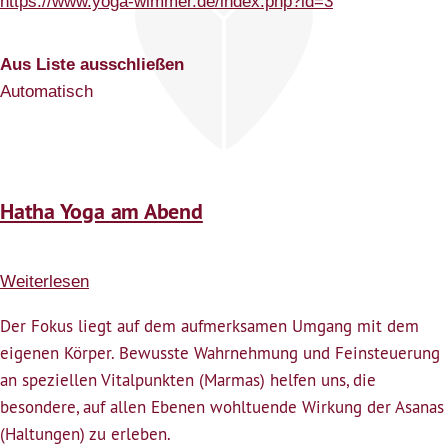
https://www.yoga-wimmer.de/index.php?id=3
Aus Liste ausschließen
Automatisch
Hatha Yoga am Abend
Weiterlesen
über
Hatha
Der Fokus liegt auf dem aufmerksamen Umgang mit dem
Yoga
eigenen Körper. Bewusste Wahrnehmung und Feinsteuerung
am
an speziellen Vitalpunkten (Marmas) helfen uns, die
Abend
besondere, auf allen Ebenen wohltuende Wirkung der Asanas
(Haltungen) zu erleben.