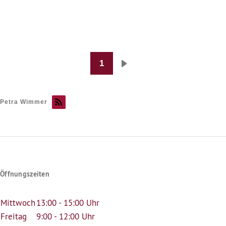
Abend
1
Seitennummerierung
Nächste
Seite
Petra Wimmer
Öffnungszeiten
Mittwoch
13:00 - 15:00 Uhr
Freitag
9:00 - 12:00 Uhr