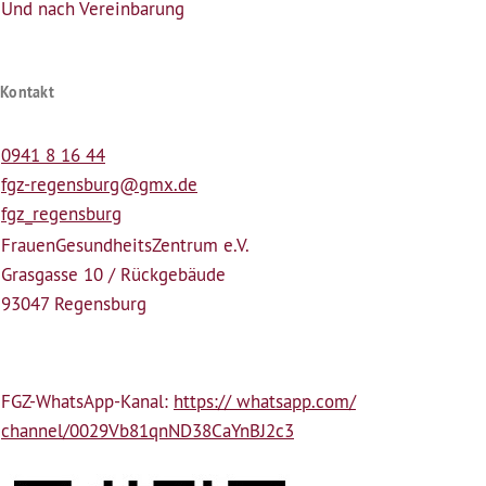
Und nach Vereinbarung
Kontakt
0941 8 16 44
fgz-regensburg@gmx.de
fgz_regensburg
Frauen­Gesundheits­Zentrum e.V.
Grasgasse 10 / Rückgebäude
93047 Regensburg
FGZ-WhatsApp-Kanal:
https:// whatsapp.com/
channel/0029Vb81qnND38CaYnBJ2c3