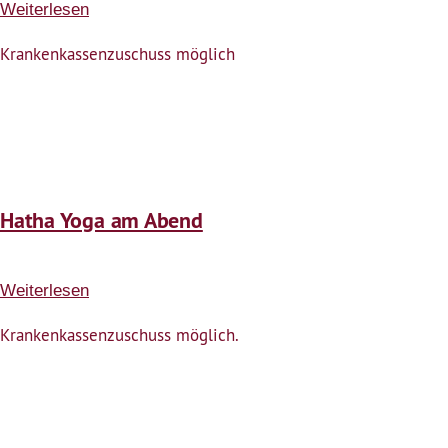
Weiterlesen
über
Hatha
Krankenkassenzuschuss möglich
Yoga
am
Abend
(Kursstart
22.4.)
Hatha Yoga am Abend
Weiterlesen
über
Hatha
Krankenkassenzuschuss möglich.
Yoga
am
Abend