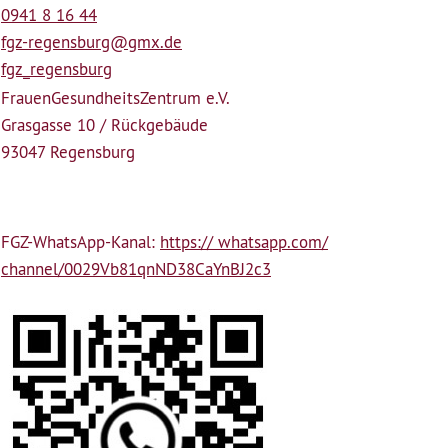
0941 8 16 44
fgz-regensburg@gmx.de
fgz_regensburg
Frauen­Gesundheits­Zentrum e.V.
Grasgasse 10 / Rückgebäude
93047 Regensburg
FGZ-WhatsApp-Kanal:
https:// whatsapp.com/
channel/0029Vb81qnND38CaYnBJ2c3