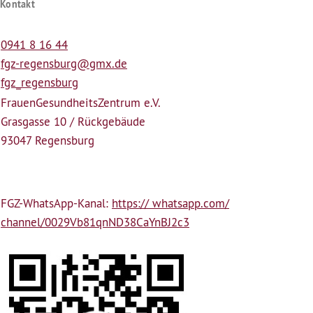
Kontakt
0941 8 16 44
fgz-regensburg@gmx.de
fgz_regensburg
Frauen­Gesundheits­Zentrum e.V.
Grasgasse 10 / Rückgebäude
93047 Regensburg
FGZ-WhatsApp-Kanal:
https:// whatsapp.com/
channel/0029Vb81qnND38CaYnBJ2c3