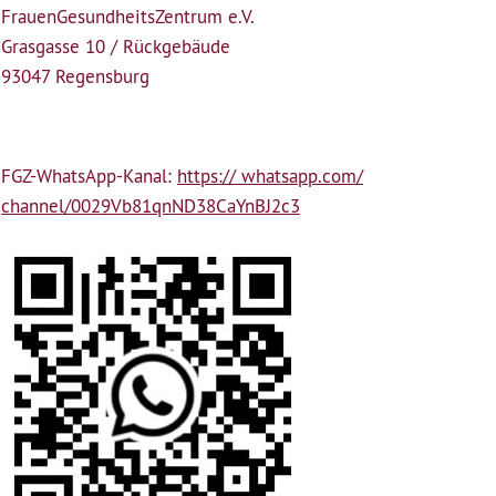
Frauen­Gesundheits­Zentrum e.V.
Grasgasse 10 / Rückgebäude
93047 Regensburg
FGZ-WhatsApp-Kanal:
https:// whatsapp.com/
channel/0029Vb81qnND38CaYnBJ2c3