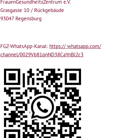
Frauen­Gesundheits­Zentrum e.V.
Grasgasse 10 / Rückgebäude
93047 Regensburg
FGZ-WhatsApp-Kanal:
https:// whatsapp.com/
channel/0029Vb81qnND38CaYnBJ2c3