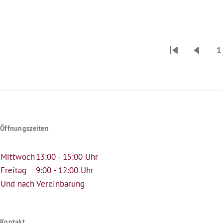
1
Seitennummerierung
First
Vorher
S
page
Seite
Öffnungszeiten
Mittwoch
13:00 - 15:00 Uhr
Freitag
9:00 - 12:00 Uhr
Und nach Vereinbarung
Kontakt