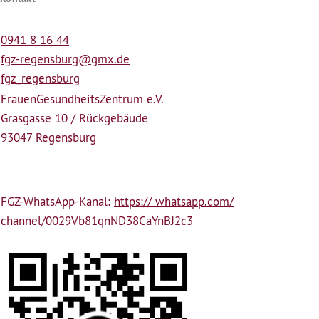
0941 8 16 44
fgz-regensburg@gmx.de
fgz_regensburg
Frauen­Gesundheits­Zentrum e.V.
Grasgasse 10 / Rückgebäude
93047 Regensburg
FGZ-WhatsApp-Kanal:
https:// whatsapp.com/
channel/0029Vb81qnND38CaYnBJ2c3