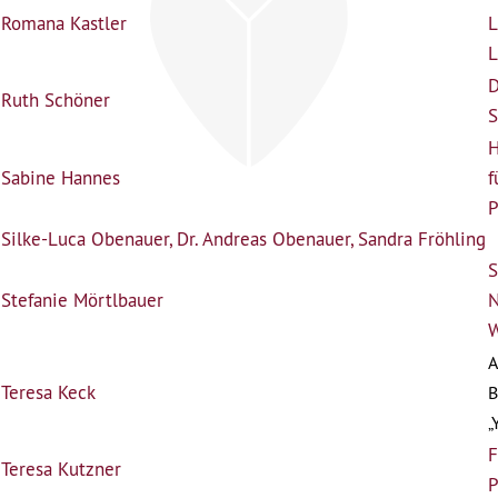
Romana Kastler
L
L
D
Ruth Schöner
S
H
Sabine Hannes
f
P
Silke-Luca Obenauer, Dr. Andreas Obenauer, Sandra Fröhling
S
Stefanie Mörtlbauer
N
W
A
Teresa Keck
B
„
F
Teresa Kutzner
P