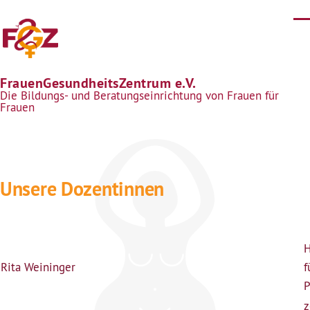
Direkt zum Inhalt
FrauenGesundheitsZentrum e.V.
Die Bildungs- und Beratungseinrichtung von Frauen für
Frauen
Unsere Dozentinnen
H
Rita Weininger
f
P
z