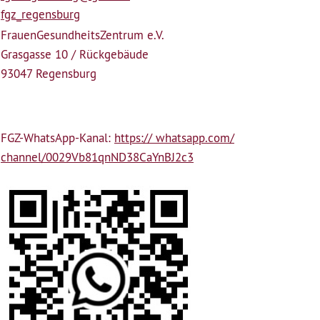
fgz_regensburg
Frauen­Gesundheits­Zentrum e.V.
Grasgasse 10 / Rückgebäude
93047 Regensburg
FGZ-WhatsApp-Kanal:
https:// whatsapp.com/
channel/0029Vb81qnND38CaYnBJ2c3