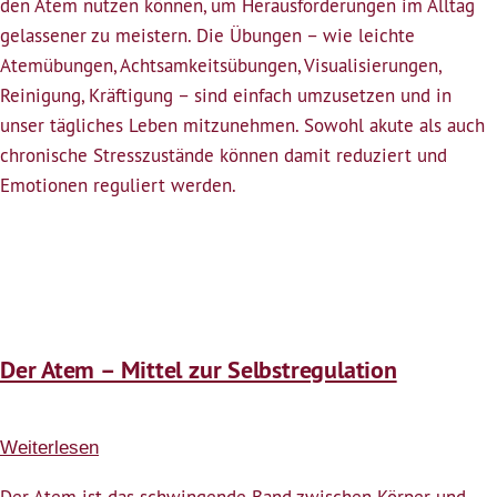
den Atem nutzen können, um Herausforderungen im Alltag
zur
gelassener zu meistern. Die Übungen – wie leichte
Selbstregulation
Atemübungen, Achtsamkeitsübungen, Visualisierungen,
(entfällt
Reinigung, Kräftigung – sind einfach umzusetzen und in
leider)
unser tägliches Leben mitzunehmen. Sowohl akute als auch
chronische Stresszustände können damit reduziert und
Emotionen reguliert werden.
Der Atem – Mittel zur Selbstregulation
Weiterlesen
über
Der
Der Atem ist das schwingende Band zwischen Körper und