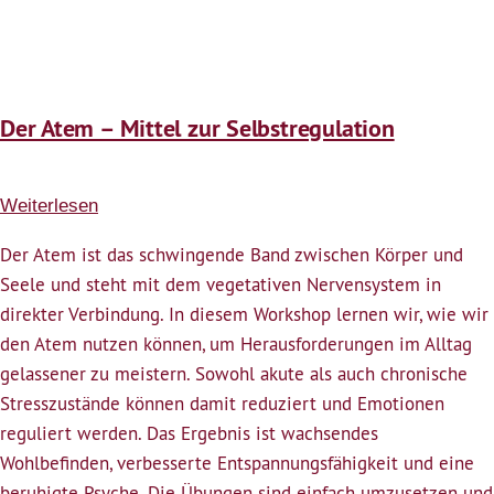
Selbstregulation
(entfällt
leider)
Der Atem – Mittel zur Selbstregulation
Weiterlesen
über
Der
Der Atem ist das schwingende Band zwischen Körper und
Atem
Seele und steht mit dem vegetativen Nervensystem in
–
direkter Verbindung. In diesem Workshop lernen wir, wie wir
Mittel
den Atem nutzen können, um Herausforderungen im Alltag
zur
gelassener zu meistern. Sowohl akute als auch chronische
Selbstregulation
Stresszustände können damit reduziert und Emotionen
reguliert werden. Das Ergebnis ist wachsendes
Wohlbefinden, verbesserte Entspannungsfähigkeit und eine
beruhigte Psyche. Die Übungen sind einfach umzusetzen und